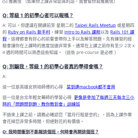
(5) 推薦信 （如果你上課非常認真的話，我會幫你寫推薦信）
Q: 等級 1 的初學心者可以報嗎？
A: 可以。但建議在開課前至 星期二的
Taipei Rails Meetup
或星期四
的
Ruby on Rails 新手村
，練習
Intro to Rails 課程
以及
Rails 101 課
程
，這裡都會有好心的前輩會帶你上手以及解答問題。先有練習的經
驗會讓你在上課時的進度加速非常多。通常在上課之前你有至少 2次 x
4 週的時間可以熟悉這些知識。（這些 pre-course 是必修 ）
Q: 別騙我，等級 1 的初學心者真的學得會嗎？
A:
這一位是高雄女烘培師傅的心得
菜到連macbook都不會用
這一位是台北年輕女藥師的學習心得
更像是參加了每週三天每次三小
時的「問題問到飽、教你教到會」訓練班
不過來上課之前，請務必確認您「當月行程是空的」，因為上課作業
會花掉您非常多時間，但絕對花的有價值。
Q: 我時間衝到不能報這個班，何時會再開這個班？