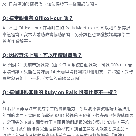
A: 目前講師時間很滿，無法保證下一梯開課時間。
Q: 這堂課會有 Office Hour 嗎？
A : 本班 Office Hour 在禮拜二的 Rails Meetup。你可以把作業帶過
來這裡寫，我本人或助教會協助解答。另外課程也會發放講義讓學生
參考作業解答。
Q: 因故無法上課，可以申請退費嗎？
A: 開課 21 天前申請退費（由 KKTIX 系統自動退款，可退 90%）。若
申請轉讓，只能在開課前 14 天前申請轉讓給其他朋友。若超過，受轉
讓對象只能上下一梯（要留課前練習時間）。
Q: 這個班跟其他的 Ruby on Rails 班有什麼不一樣？
A :
1) 我個人非常注重養成學生的實戰能力。所以我不會教職場上無法用
的到的東西。曾經跟我學過 Rails 技術的開發者，很多都已經變成國內
非常頂尖的 Rails 開發者了。而且他們成長的速度都非常的快，平均
1-3 個月就有辦法從完全沒寫過程式，到自主開發功能或者是產品。
2) 這門課是專注於就業導向或做產品，不是教虛無縹緲的「理論」。