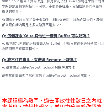
office hour 解答，實際上是一個月會花上約 36-40 小時在學習。而且
學的都是最精華的技巧。可以少走很多冤枉路。我相信這是同學最想
得到的結果。
4) 這個班已經畢業了幾十個學生，相信你去問上過課的學長們，每個
都會跟你講內容是太多太紮實不是太少。
Q: 這個課跟 Xdite 其他班一樣有 Buffet 可以吃嗎？
A: 很抱歉我所有的班都會請大家 Buffet，但就只有這個班發便當，因
為時間要用來學寫程式。
Q: 我不住在臺北，有辦法 Remote 上課嗎？
A: 請寫信至 xdite@growth.school 討論解決方法
還有其他問題嗎？歡迎寫信至 xdite@growth.school 詢問。
本課程極為熱門，過去開放往往數日之內就
會滿班
，請趕快報名，並
用力分享
給你認為